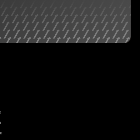
e
n
am