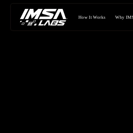
How It Works
Why IMS