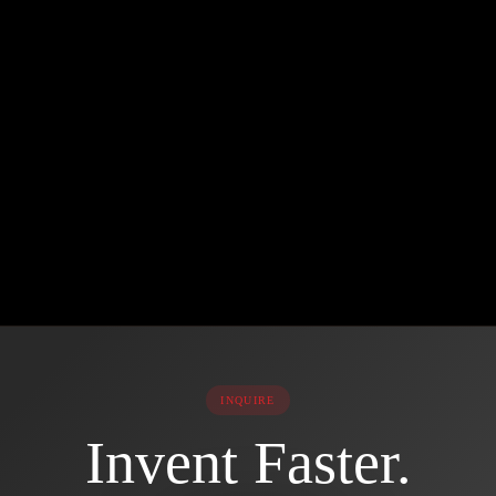
ommodo dui. Aliquam faucibus tristique et sit. Euismod 
er in integer quam viverra. Pharetra venenatis integer in dignissim
id sed aliquam faucibus. Tincidunt laoreet amet sodales etiam. Conva
e nunc.
INQUIRE
Invent Faster.