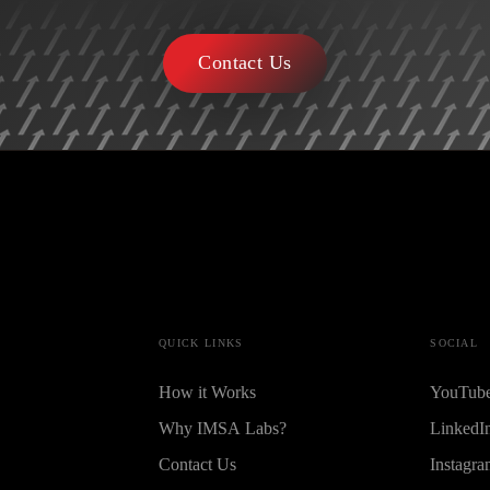
Contact Us
QUICK LINKS
SOCIAL
How it Works
YouTub
Why IMSA Labs?
LinkedI
Contact Us
Instagr