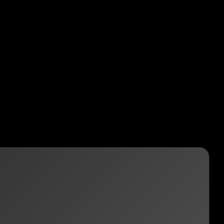
pellentesque.
 aenean vivamus non id.
llis tincidunt id nam